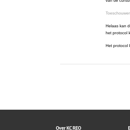
van de cursu
Toeschouwers
Helaas kan d
het protocol
Het protocol
Over KC REO