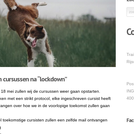
C
Tra
Rij
 cursussen na “lockdown”
Pos
ING
8 mei zullen wij de cursussen weer gaan opstarten.
400
en met een strikt protocol, elke ingeschreven cursist heeft
vangen over hoe we in de voorlopige toekomst zullen gaan
Fa
l toekomstige cursisten zullen een zelfde mail ontvangen
g