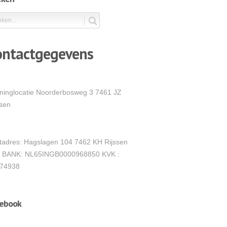
ontactgegevens
ininglocatie Noorderbosweg 3 7461 JZ
ssen
tadres: Hagslagen 104 7462 KH Rijssen
 BANK: NL65INGB0000968850 KVK :
74938
cebook