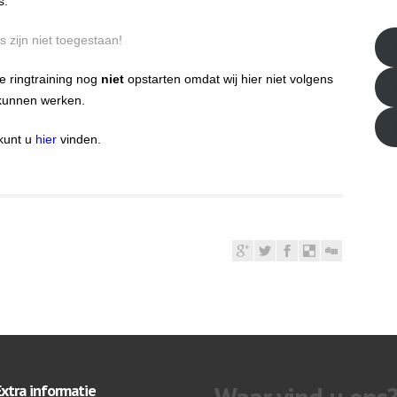
s.
friv
 zijn niet toegestaan!
e ringtraining nog
niet
opstarten omdat wij hier niet volgens
 kunnen werken.
 kunt u
hier
vinden.
Extra informatie