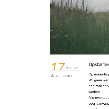
17
Opstarten
mei 2020
Op maandag 1
KC RIJSSEN
Wij gaan werk
een mail ont
werken.
Alle eventuee
voor aanvan