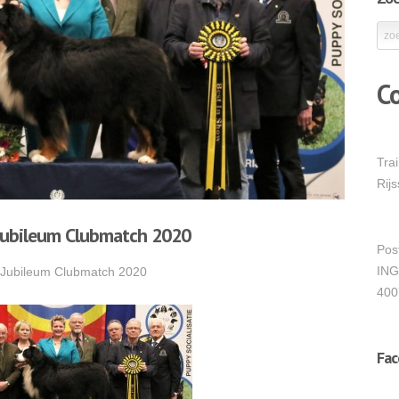
C
Tra
Rij
Jubileum Clubmatch 2020
Pos
ING
 Jubileum Clubmatch 2020
400
Fa