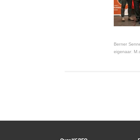
Berner Senn
eigenaar: M.