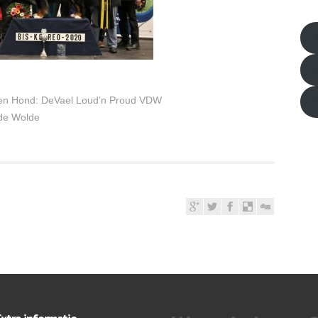
friv
en Hond: DeVael Loud’n Proud VDW
de Wolde