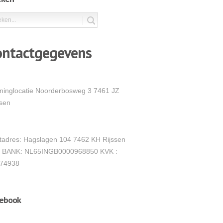
ontactgegevens
ininglocatie Noorderbosweg 3 7461 JZ
ssen
tadres: Hagslagen 104 7462 KH Rijssen
 BANK: NL65INGB0000968850 KVK :
74938
cebook