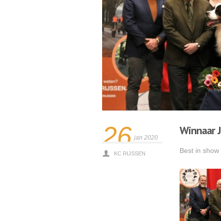
26
Winnaar 
jan 2020
Best in show
KC RIJSSEN