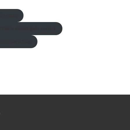
Contact
Online inschrijven
cursus
Lidmaatschap
?