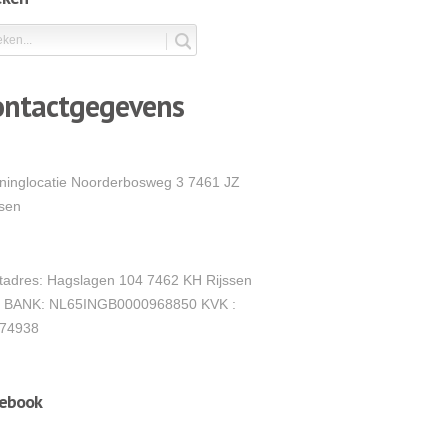
ontactgegevens
ininglocatie Noorderbosweg 3 7461 JZ
ssen
tadres: Hagslagen 104 7462 KH Rijssen
 BANK: NL65INGB0000968850 KVK :
74938
cebook