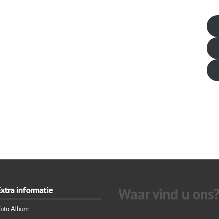
friv
Extra informatie
Waar vind u ons
oto Album