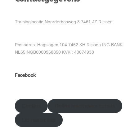
Traininglocatie Noorderbosweg 3 7461 JZ Rijssen
Postadres: Hagslagen 104 7462 KH Rijssen ING BANK:
NL65INGB0000968850 KVK : 40074938
Facebook
friv
Contact
Online inschrijven
cursus
Lidmaatschap