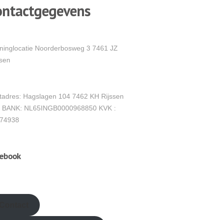
ontactgegevens
ininglocatie Noorderbosweg 3 7461 JZ
ssen
tadres: Hagslagen 104 7462 KH Rijssen
 BANK: NL65INGB0000968850 KVK :
74938
cebook
Contact