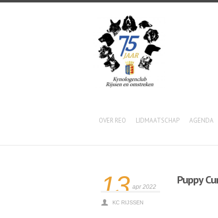
OVER REO
LIDMAATSCHAP
AGENDA
13
Puppy Cu
apr 2022
Lees meer
KC RIJSSEN