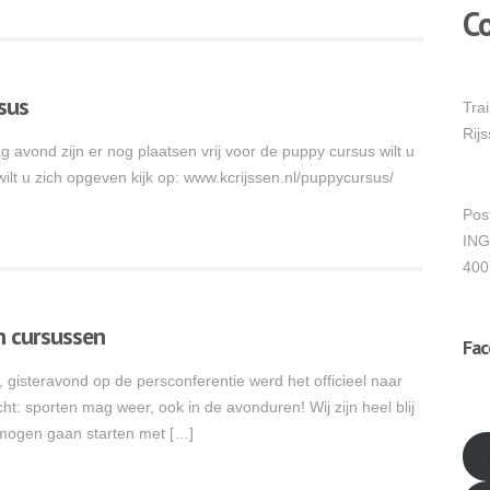
C
sus
Tra
Rij
 avond zijn er nog plaatsen vrij voor de puppy cursus wilt u
wilt u zich opgeven kijk op: www.kcrijssen.nl/puppycursus/
Pos
ING
400
n cursussen
Fa
gisteravond op de persconferentie werd het officieel naar
ht: sporten mag weer, ook in de avonduren! Wij zijn heel blij
friv
 mogen gaan starten met […]