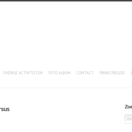
OVERIGE ACTIVITEITEN
FOTO ALBUM
CONTACT
PRIVACYBELEID
Zo
rsus