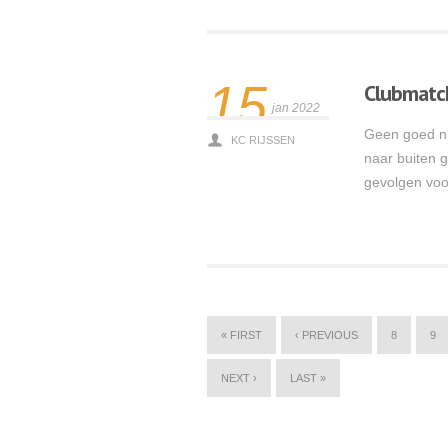
15
Clubmatc
jan 2022
Geen goed ni
KC RIJSSEN
naar buiten g
gevolgen voo
Lees meer
« FIRST
‹ PREVIOUS
8
9
NEXT ›
LAST »