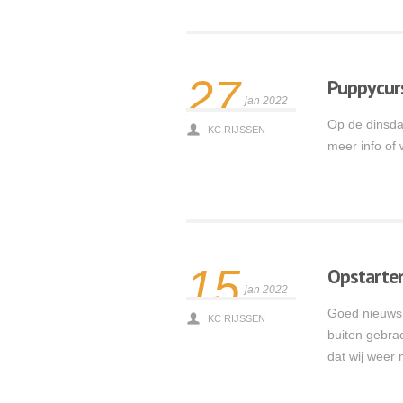
27
Puppycur
jan 2022
Op de dinsdag
KC RIJSSEN
meer info of 
Lees meer
15
Opstarte
jan 2022
Goed nieuws, 
KC RIJSSEN
buiten gebrac
dat wij weer
Lees meer