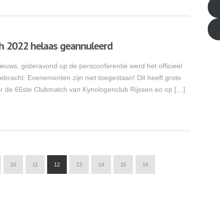
h 2022 helaas geannuleerd
euws, gisteravond op de persconferentie werd het officieel
ebracht: Evenementen zijn niet toegestaan! Dit heeft grote
r de 65ste Clubmatch van Kynologenclub Rijssen eo op […]
10
11
12
13
14
15
16