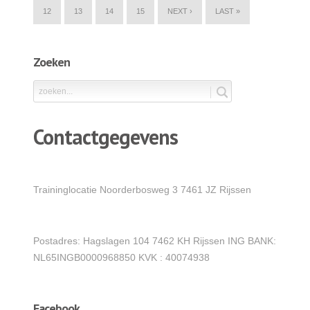
12
13
14
15
NEXT ›
LAST »
Zoeken
Contactgegevens
Traininglocatie Noorderbosweg 3 7461 JZ Rijssen
Postadres: Hagslagen 104 7462 KH Rijssen ING BANK:
NL65INGB0000968850 KVK : 40074938
Facebook