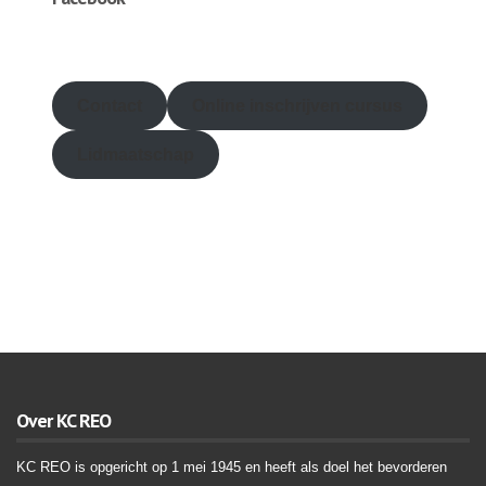
friv
Contact
Online inschrijven
cursus
Lidmaatschap
Over KC REO
KC REO is opgericht op 1 mei 1945 en heeft als doel het bevorderen