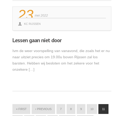
23
mei 2022
KC RIJSSEN
Lessen gaan niet door
Ivm de weer voorspelling van vanavond, die zoals het er nu
naar uitziet precies om 19.00u boven Rijssen zal los
barsten. Hebben wij besloten om het zekere voor het
onzekere […]
Lees meer
« FIRST
‹ PREVIOUS
7
8
9
10
11