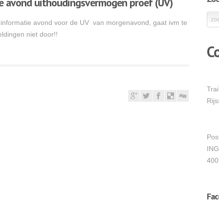
e avond uithoudingsvermogen proef (UV)
informatie avond voor de UV van morgenavond, gaat ivm te
ldingen niet door!!
C
Tra
Rij
Pos
ING
400
Fa