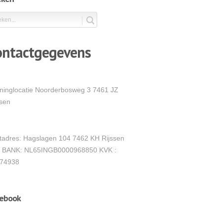
ontactgegevens
ininglocatie Noorderbosweg 3 7461 JZ
ssen
tadres: Hagslagen 104 7462 KH Rijssen
 BANK: NL65INGB0000968850 KVK :
74938
cebook