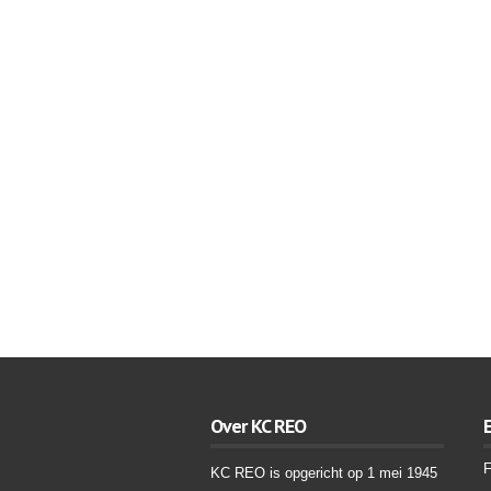
Over KC REO
F
KC REO is opgericht op 1 mei 1945