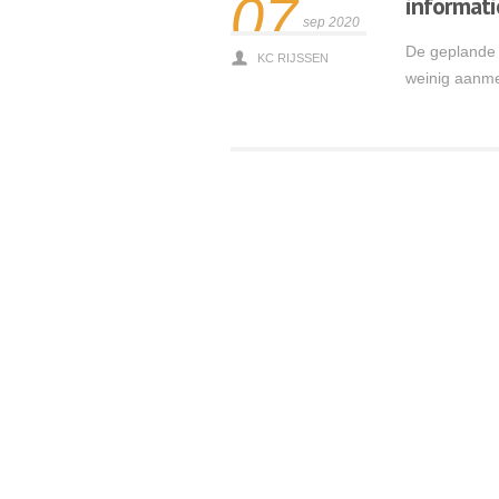
07
informati
sep 2020
De geplande 
KC RIJSSEN
weinig aanme