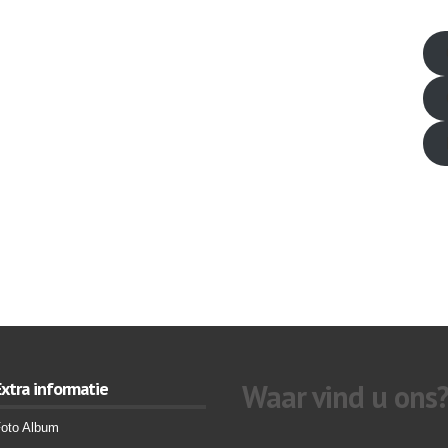
friv
Extra informatie
Waar vind u ons
oto Album