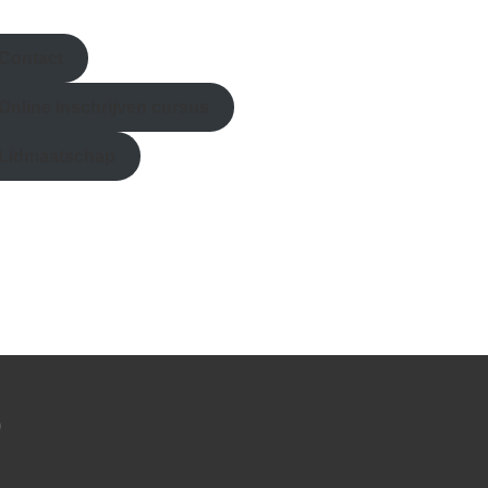
Contact
Online inschrijven
cursus
Lidmaatschap
?