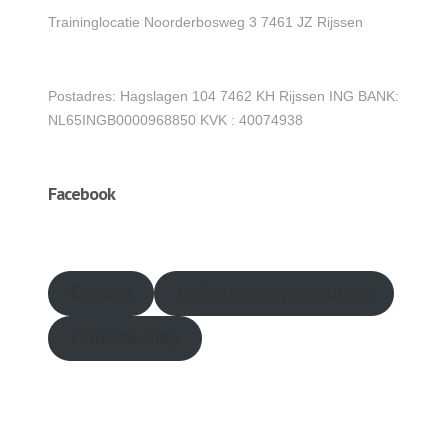
Traininglocatie Noorderbosweg 3 7461 JZ Rijssen
Postadres: Hagslagen 104 7462 KH Rijssen ING BANK:
NL65INGB0000968850 KVK : 40074938
Facebook
friv
Contact
Online inschrijven
cursus
Lidmaatschap