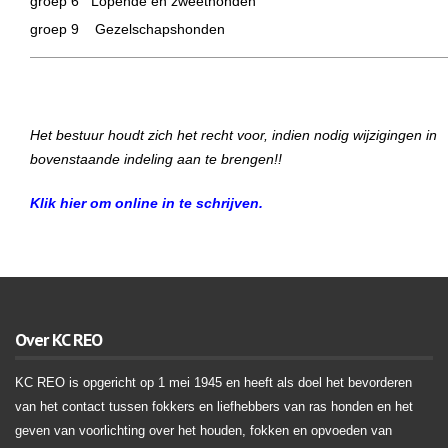
groep 6 Lopende en zweethonden
groep 9 Gezelschapshonden
Het bestuur houdt zich het recht voor, indien nodig wijzigingen in
bovenstaande indeling aan te brengen!!
Klik hier om online in te schrijven.
Over KC REO
KC REO is opgericht op 1 mei 1945 en heeft als doel het bevorderen
van het contact tussen fokkers en liefhebbers van ras honden en het
geven van voorlichting over het houden, fokken en opvoeden van