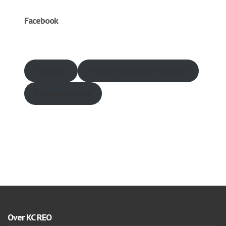
Facebook
friv
Contact
Online inschrijven
cursus
Lidmaatschap
Over KC REO