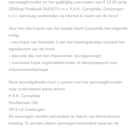
aanvraagformulier en het gelijktijdig overmaken van € 10,50 (prijs
2006)op Postbank 5442675 t.n.v. K.N.K. Cynophilia, Driebergen
o.v.v. aanvraag werkboekje via internet & naam van de hond.
Voor het uitschrijven van het boekje heeft Cynophilia het volgende
nodig:
– een kopie van bladzijde 1 van het inentingsboekje inclusief het
signalement van de hond;
– barcode slip met het chipnummer, los bijgevoegd;
– eventueel kopie registratieformulier of dierenpaspoort met
chipnummer/tatoeage.
Deze benodigdheden kunt u samen met het aanvraagformulier
naar onderstaand adres sturen:
K.N.K. Cynophilia
Hoofdstraat 248
3972 LK Driebergen
De aanvragen worden behandeld op datum van binnenkomst
betaling. Er worden alleen aanvragen behandeld waarvan de