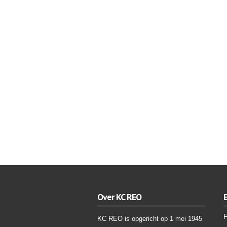
Over KC REO
F
KC REO is opgericht op 1 mei 1945