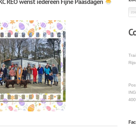
KC REO wenst iedereen Fijne Paasdagen
C
Tra
Rij
Pos
ING
400
Fa