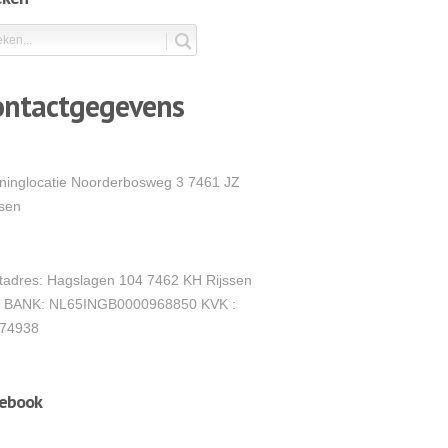
ontactgegevens
ininglocatie Noorderbosweg 3 7461 JZ
ssen
tadres: Hagslagen 104 7462 KH Rijssen
 BANK: NL65INGB0000968850 KVK :
74938
cebook