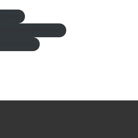
Contact
Online inschrijven
cursus
Lidmaatschap
?