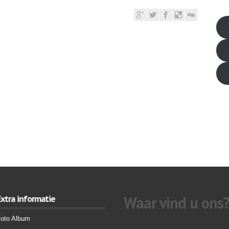
friv
Extra informatie
Waar vind u ons
oto Album