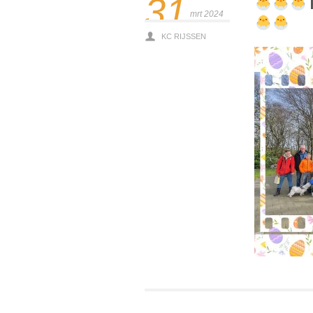
31
mrt 2024
KC RIJSSEN